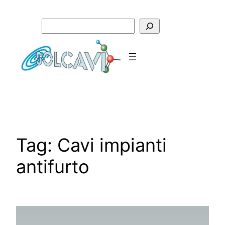
Vai
al
Cerca
contenuto
Tag:
Cavi impianti
antifurto