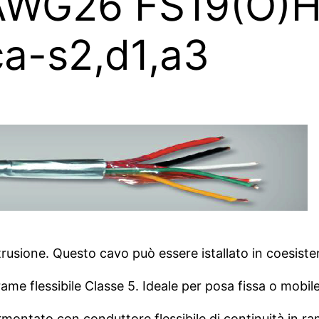
 AWG26 FS19(O)
ca-s2,d1,a3
trusione. Questo cavo può essere istallato in coesist
me flessibile Classe 5. Ideale per posa fissa o mobile 
rmontato con conduttore flessibile di continuità in 