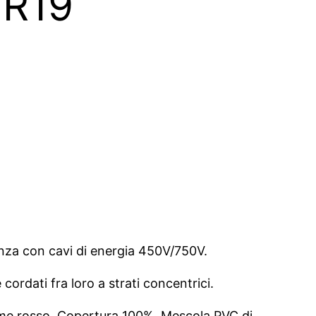
HR19
enza con cavi di energia 450V/750V.
cordati fra loro a strati concentrici.
rame rosso. Copertura 100%. Mescola PVC di