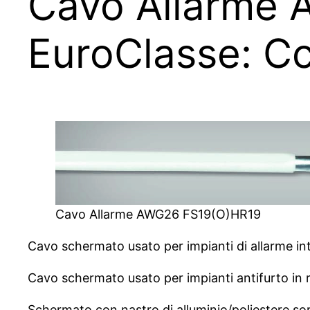
Cavo Allarme
EuroClasse: C
Cavo Allarme AWG26 FS19(O)HR19
Cavo schermato usato per impianti di allarme in
Cavo schermato usato per impianti antifurto in ra
Schermato con nastro di alluminio/poliestere so