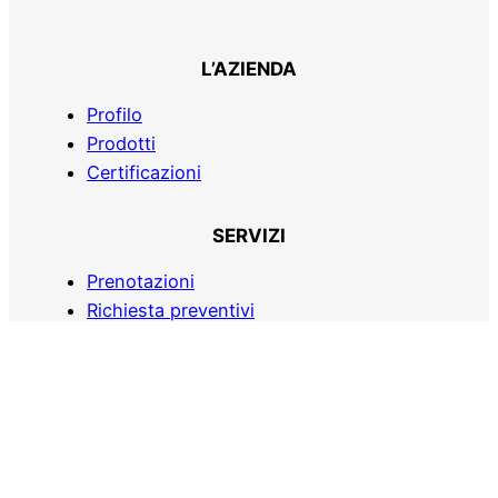
L’AZIENDA
Profilo
Prodotti
Certificazioni
SERVIZI
Prenotazioni
Richiesta preventivi
Consegne entro i 50 km
COME RAGGIUNGERCI
Via Castel Belvedere, 49 – 80016 Marano
di Napoli (NA) – Campania Italy