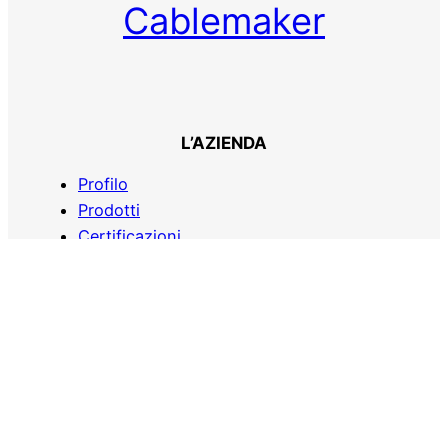
Cablemaker
L’AZIENDA
Profilo
Prodotti
Certificazioni
SERVIZI
Prenotazioni
Richiesta preventivi
Consegne entro i 50 km
COME RAGGIUNGERCI