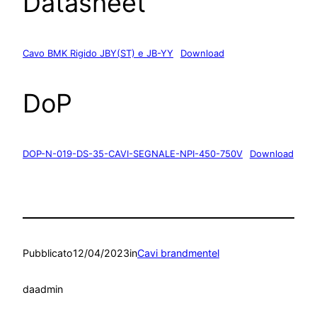
Datasheet
Cavo BMK Rigido JBY(ST) e JB-YY
Download
DoP
DOP-N-019-DS-35-CAVI-SEGNALE-NPI-450-750V
Download
Pubblicato
12/04/2023
in
Cavi brandmentel
da
admin